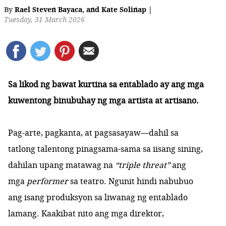
By
Rael Steven Bayaca
,
and
Kate Solinap
|
Tuesday, 31 March 2026
Sa likod ng bawat kurtina sa entablado ay ang mga
kuwentong binubuhay ng mga artista at artisano.
Pag-arte, pagkanta, at pagsasayaw—dahil sa
tatlong talentong pinagsama-sama sa iisang sining,
dahilan upang matawag na
“triple threat”
ang
mga
performer
sa teatro. Ngunit hindi nabubuo
ang isang produksyon sa liwanag ng entablado
lamang. Kaakibat nito ang mga direktor,