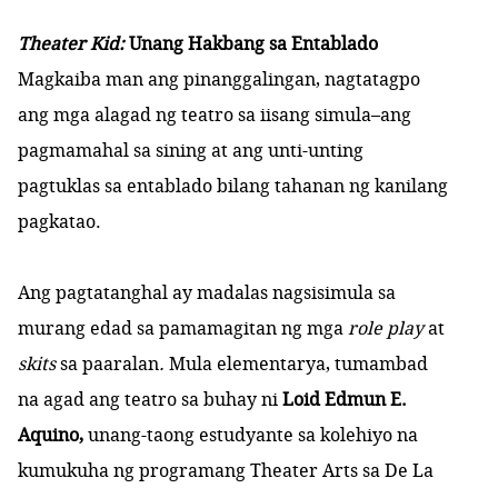
Theater Kid:
Unang Hakbang sa Entablado
Magkaiba man ang pinanggalingan, nagtatagpo
ang mga alagad ng teatro sa iisang simula–ang
pagmamahal sa sining at ang unti-unting
pagtuklas sa entablado bilang tahanan ng kanilang
pagkatao.
Ang pagtatanghal ay madalas nagsisimula sa
murang edad sa pamamagitan ng mga
role play
at
skits
sa paaralan
.
Mula elementarya, tumambad
na agad ang teatro sa buhay ni
Loid Edmun E.
Aquino,
unang-taong estudyante sa kolehiyo na
kumukuha ng programang Theater Arts sa De La