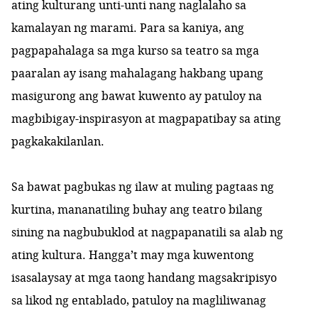
ating kulturang unti-unti nang naglalaho sa
kamalayan ng marami. Para sa kaniya, ang
pagpapahalaga sa mga kurso sa teatro sa mga
paaralan ay isang mahalagang hakbang upang
masigurong ang bawat kuwento ay patuloy na
magbibigay-inspirasyon at magpapatibay sa ating
pagkakakilanlan.
Sa bawat pagbukas ng ilaw at muling pagtaas ng
kurtina, mananatiling buhay ang teatro bilang
sining na nagbubuklod at nagpapanatili sa alab ng
ating kultura. Hangga’t may mga kuwentong
isasalaysay at mga taong handang magsakripisyo
sa likod ng entablado, patuloy na magliliwanag