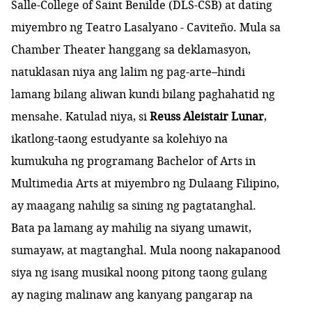
Salle-College of Saint Benilde (DLS-CSB) at dating
miyembro ng Teatro Lasalyano - Caviteño. Mula sa
Chamber Theater
hanggang sa deklamasyon,
natuklasan niya ang lalim ng pag-arte–hindi
lamang bilang aliwan kundi bilang paghahatid ng
mensahe. Katulad niya, si
Reuss Aleistair Lunar
,
ikatlong-taong estudyante sa kolehiyo na
kumukuha ng programang Bachelor of Arts in
Multimedia Arts at miyembro ng Dulaang Filipino,
ay maagang nahilig sa sining ng pagtatanghal.
Bata pa lamang ay mahilig na siyang umawit,
sumayaw, at magtanghal. Mula noong nakapanood
siya ng isang musikal noong pitong taong gulang
ay naging malinaw ang kanyang pangarap na