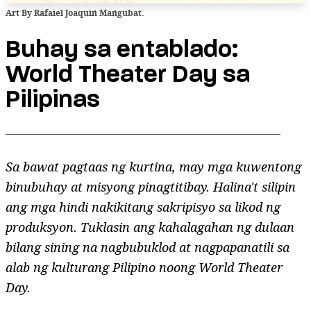
Art By Rafaiel Joaquin Mangubat.
Buhay sa entablado:
World Theater Day sa
Pilipinas
Sa bawat pagtaas ng kurtina, may mga kuwentong
binubuhay at misyong pinagtitibay. Halina't silipin
ang mga hindi nakikitang sakripisyo sa likod ng
produksyon. Tuklasin ang kahalagahan ng dulaan
bilang sining na nagbubuklod at nagpapanatili sa
alab ng kulturang Pilipino noong World Theater
Day.