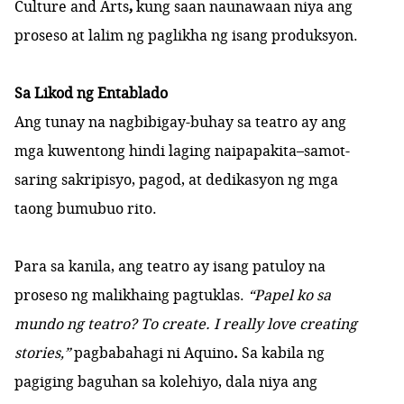
Culture and Arts
,
kung saan naunawaan niya ang
proseso at lalim ng paglikha ng isang produksyon.
Sa Likod ng Entablado
Ang tunay na nagbibigay-buhay sa teatro ay ang
mga kuwentong hindi laging naipapakita–samot-
saring sakripisyo, pagod, at dedikasyon ng mga
taong bumubuo rito.
Para sa kanila, ang teatro ay isang patuloy na
proseso ng malikhaing pagtuklas.
“Papel ko sa
mundo ng teatro? To create. I really love creating
stories,”
pagbabahagi ni Aquino
.
Sa kabila ng
pagiging baguhan sa kolehiyo, dala niya ang