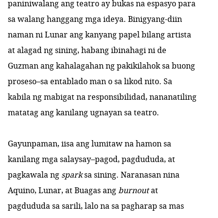
paniniwalang ang teatro ay bukas na espasyo para
sa walang hanggang mga ideya. Binigyang-diin
naman ni Lunar ang kanyang papel bilang artista
at alagad ng sining, habang ibinahagi ni de
Guzman ang kahalagahan ng pakikilahok sa buong
proseso–sa entablado man o sa likod nito. Sa
kabila ng mabigat na responsibilidad, nananatiling
matatag ang kanilang ugnayan sa teatro.
Gayunpaman, iisa ang lumitaw na hamon sa
kanilang mga salaysay–pagod, pagdududa, at
pagkawala ng
spark
sa sining. Naranasan nina
Aquino, Lunar, at Buagas ang
burnout
at
pagdududa sa sarili, lalo na sa pagharap sa mas