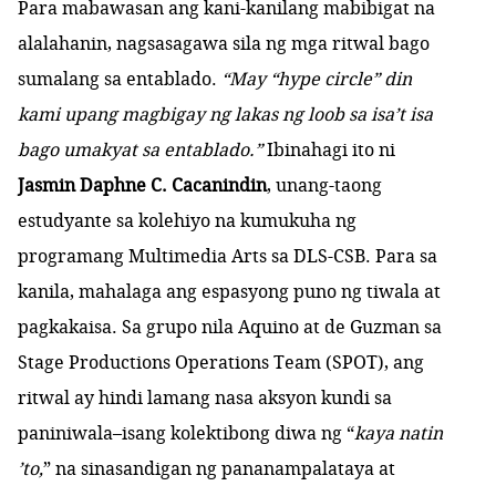
Para mabawasan ang kani-kanilang mabibigat na
alalahanin, nagsasagawa sila ng mga ritwal bago
sumalang sa entablado.
“May “hype circle” din
kami upang magbigay ng lakas ng loob sa isa’t isa
bago umakyat sa entablado.”
Ibinahagi ito ni
Jasmin Daphne C. Cacanindin
, unang-taong
estudyante sa kolehiyo na kumukuha ng
programang Multimedia Arts sa DLS-CSB. Para sa
kanila, mahalaga ang espasyong puno ng tiwala at
pagkakaisa. Sa grupo nila Aquino at de Guzman
sa
Stage Productions Operations Team (SPOT), ang
ritwal ay hindi lamang nasa aksyon kundi sa
paniniwala–isang kolektibong diwa ng “
kaya natin
’to,
” na sinasandigan ng pananampalataya at