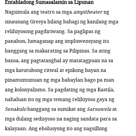
Entabladong Sumasalamin sa Lipunan
Nagsimula ang teatro sa mga
ampitheater
ng
sinaunang
Gresya
bilang bahagi ng kanilang mga
relihiyosong pagdiriwang. Sa paglipas ng
panahon, lumaganap ang impluwensyang ito
hanggang sa makarating sa Pilipinas. Sa ating
bansa, ang pagtatanghal ay matatagpuan na sa
mga
katutubong ritwal at epikong bayan
na
pinamumunuan ng mga babaylan bago pa man
ang kolonyalismo. Sa pagdating ng mga Kastila,
nahaluan ito ng mga temang relihiyoso gaya ng
Senakulo
hanggang sa sumikat ang
Sarsuwela
at
mga dulang sedisyoso na naging sandata para sa
kalayaan. Ang ebolusyong ito ang nagsilbing