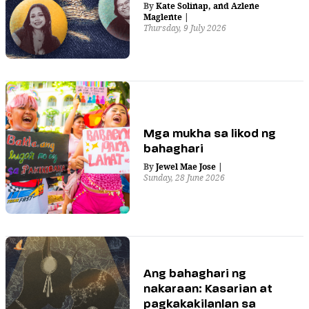
By
Kate Solinap
,
and
Azlene
Maglente
|
Thursday, 9 July 2026
Mga mukha sa likod ng
bahaghari
By
Jewel Mae Jose
|
Sunday, 28 June 2026
Ang bahaghari ng
nakaraan: Kasarian at
pagkakakilanlan sa