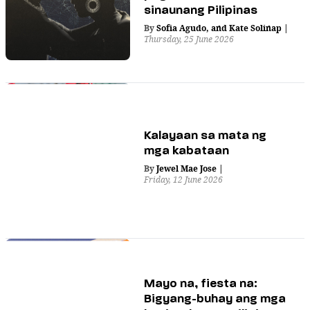
sinaunang Pilipinas
By
Sofia Agudo
,
and
Kate Solinap
|
Thursday, 25 June 2026
Kalayaan sa mata ng
mga kabataan
By
Jewel Mae Jose
|
Friday, 12 June 2026
Mayo na, fiesta na:
Bigyang-buhay ang mga