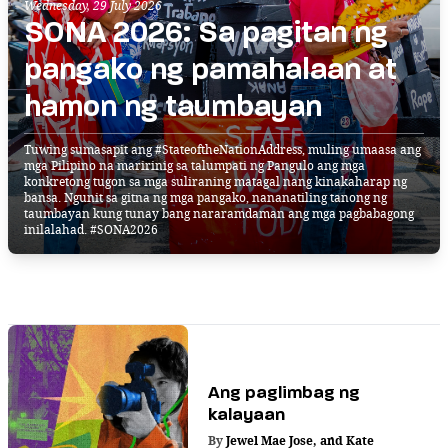
Wednesday, 29 July 2026
SONA 2026: Sa pagitan ng
pangako ng pamahalaan at
hamon ng taumbayan
Tuwing sumasapit ang #StateoftheNationAddress, muling umaasa ang
mga Pilipino na maririnig sa talumpati ng Pangulo ang mga
konkretong tugon sa mga suliraning matagal nang kinakaharap ng
bansa. Ngunit sa gitna ng mga pangako, nananatiling tanong ng
taumbayan kung tunay bang nararamdaman ang mga pagbabagong
inilalahad. #SONA2026
Ang paglimbag ng
kalayaan
By
Jewel Mae Jose
,
and
Kate