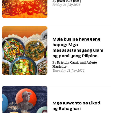
By
Jewel Mae Jose
|
Friday, 24 July 2026
Mula kusina hanggang
hapag: Mga
masusustansyang ulam
ng pamilyang Pilipino
By
Kristina Caasi
,
and
Azlene
Maglente
|
Thursday, 23 July 2026
Mga Kuwento sa Likod
ng Bahaghari