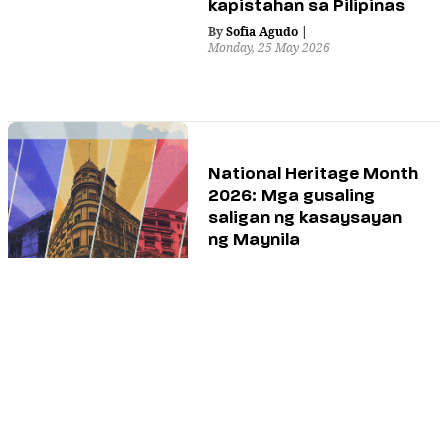
kapistahan sa Pilipinas
By
Sofia Agudo
|
Monday, 25 May 2026
National Heritage Month
2026: Mga gusaling
saligan ng kasaysayan
ng Maynila
By
Sofia Agudo
,
and
Rael Steven
Bayaca
|
Sunday, 24 May 2026
“Hanggang Humupa”:
Ang nalunod na