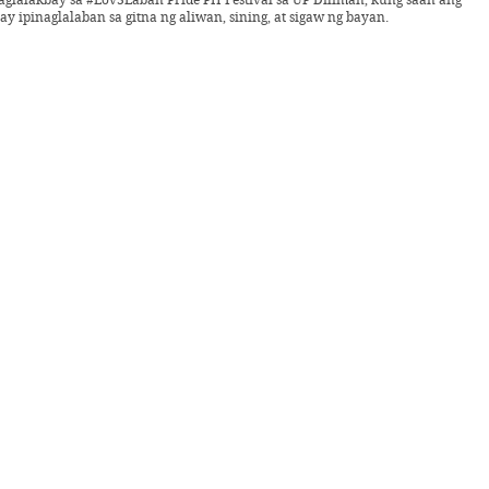
ay ipinaglalaban sa gitna ng aliwan, sining, at sigaw ng bayan.
025 -
Karilyon
d ng sining: Tagapaghabi ng diwa at
n
amu’t saring panayam, muli nating balikan ang iba’t ibang alagad ng sining 
a at ang diwang nagbibigay-buhay sa kanilang likha. #NationalArtsMonth2025