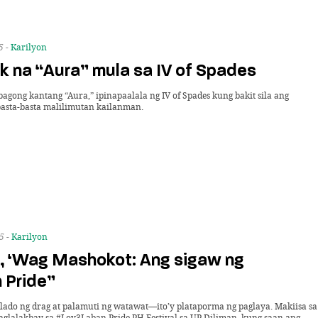
5 -
Karilyon
k na “Aura” mula sa IV of Spades
agong kantang “Aura,” ipinapaalala ng IV of Spades kung bakit sila ang
asta-basta malilimutan kailanman.
5 -
Karilyon
, ‘Wag Mashokot: Ang sigaw ng
 Pride”
blado ng drag at palamuti ng watawat—ito’y plataporma ng paglaya. Makiisa sa
aglalakbay sa #Lov3Laban Pride PH Festival sa UP Diliman, kung saan ang