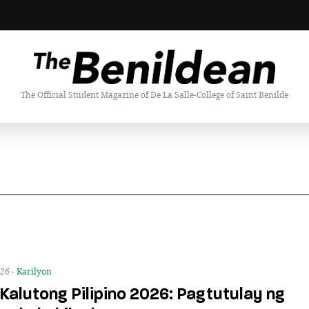
The Official Student Magazine of De La Salle-College of Saint Benilde
026 -
Karilyon
Kalutong Pilipino 2026: Pagtutulay ng