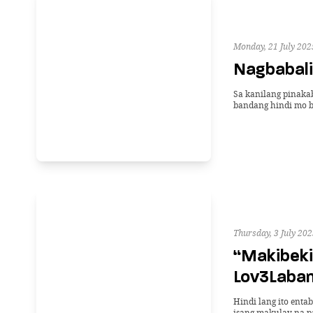
Monday, 21 July 202
Nagbabali
Sa kanilang pinakab
bandang hindi mo b
Thursday, 3 July 202
“Makibeki
Lov3Laban
Hindi lang ito enta
isang makulay na p