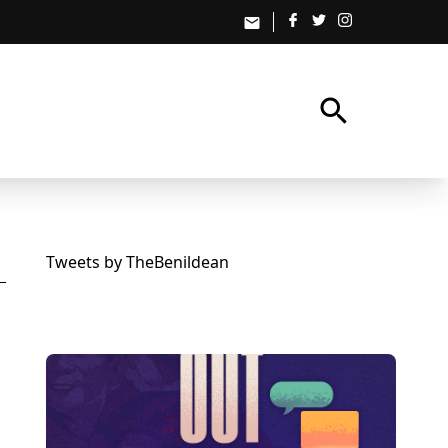
email
search
Tweets by TheBenildean