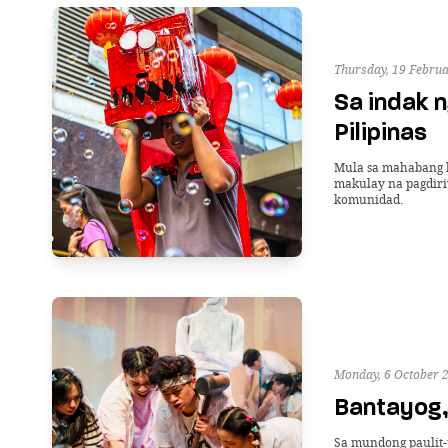
Thursday, 19 Februa
Sa indak 
Pilipinas
Mula sa mahabang k
makulay na pagdiri
komunidad.
Monday, 6 October 
Bantayog, 
Sa mundong paulit-