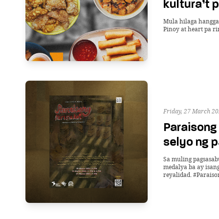
kultura’t 
Mula hilaga hanggan
Pinoy at heart pa ri
Friday, 27 March 20
Paraisong 
selyo ng p
Sa muling pagsasab
medalya ba ay isang
reyalidad. #Paraiso