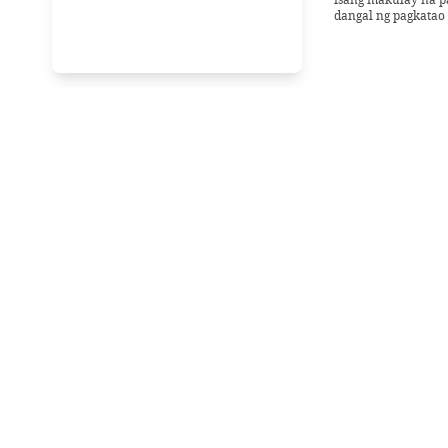
dangal ng pagkatao 
Monday, 24 March 2
Mga alaga
damdami
Sa pamamagitan ng s
likod ng bawat obr