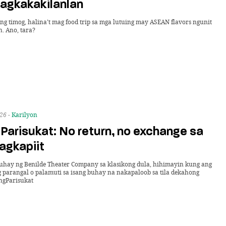
pagkakakilanlan
g timog, halina’t mag food trip sa mga lutuing may ASEAN flavors ngunit
n. Ano, tara?
26 -
Karilyon
Parisukat: No return, no exchange sa
agkapiit
uhay ng Benilde Theater Company sa klasikong dula, hihimayin kung ang
 parangal o palamuti sa isang buhay na nakapaloob sa tila dekahong
ngParisukat