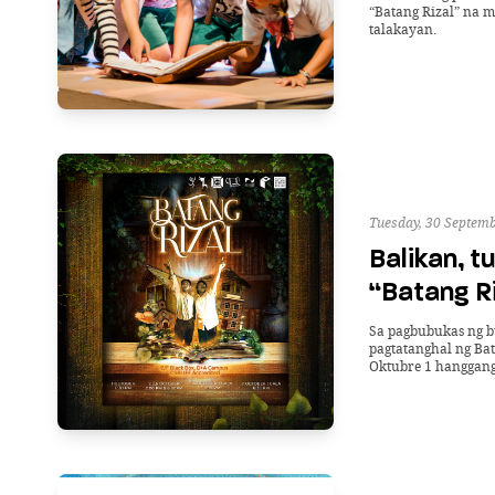
“Batang Rizal” na 
talakayan.
Tuesday, 30 Septem
Balikan, t
“Batang Ri
Sa pagbubukas ng bu
pagtatanghal ng Bat
Oktubre 1 hanggang 