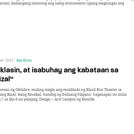
minsan, kailangang masunog ang isang monumento upang magningas ang
ber 2025 -
Karilyon
uklasin, at isabuhay ang kabataan sa
zal“
wan ng Oktubre, muling sisigla ang entablado ng Black Box Theater sa
ang Rizal: Isang Musikal, handog ng Dulaang Filipino. Gaganapin ito mula
7 sa ika-6 na palapag, Design + Arts Campus ng Benilde.