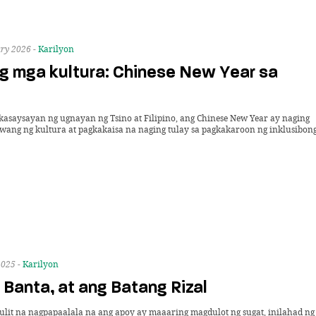
ry 2026 -
Karilyon
ng mga kultura: Chinese New Year sa
asaysayan ng ugnayan ng Tsino at Filipino, ang Chinese New Year ay naging
wang ng kultura at pagkakaisa na naging tulay sa pagkakaroon ng inklusibon
2025 -
Karilyon
Banta, at ang Batang Rizal
ulit na nagpapaalala na ang apoy ay maaaring magdulot ng sugat, inilahad ng