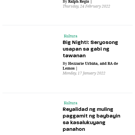
By
Ralph Regis
|
Thursday, 24 February 2022
Kultura
Big Night!: Seryosong
usapan sa gabi ng
tawanan
By
Hezzarie Urbina
,
and
RA de
Lemos
|
Monday, 17 January 2022
Kultura
Reyalidad ng muling
paggamit ng baybayin
sa kasalukuyang
panahon