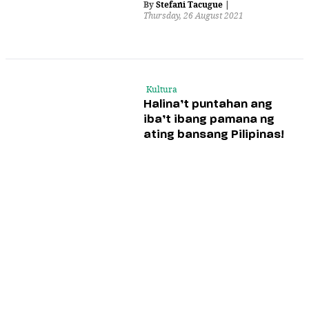
By
Stefani Tacugue
|
Thursday, 26 August 2021
Kultura
Halina’t puntahan ang
iba’t ibang pamana ng
ating bansang Pilipinas!
By
Beatrice Quirante
|
Monday, 24 May 2021
Kultura
Libangan
Kalel, 15: Ang
nawawalang kulay ng
pag-asa
By
Prym Cabral
,
and
EA Rosana
|