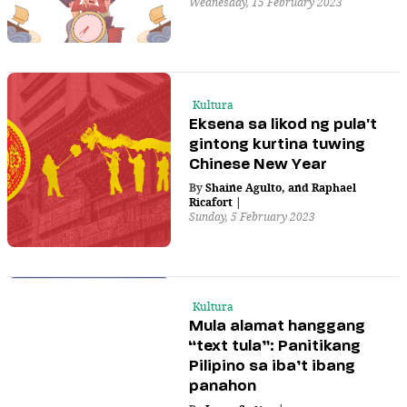
Wednesday, 15 February 2023
Kultura
Eksena sa likod ng pula't
gintong kurtina tuwing
Chinese New Year
By
Shaine Agulto
,
and
Raphael
Ricafort
|
Sunday, 5 February 2023
Kultura
Mula alamat hanggang
“text tula”: Panitikang
Pilipino sa iba’t ibang
panahon