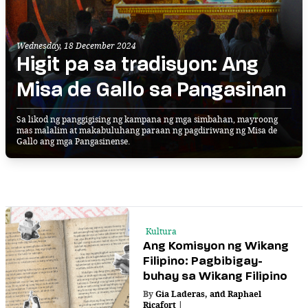
Wednesday, 18 December 2024
Higit pa sa tradisyon: Ang
Misa de Gallo sa Pangasinan
Sa likod ng panggigising ng kampana ng mga simbahan, mayroong
mas malalim at makabuluhang paraan ng pagdiriwang ng Misa de
Gallo ang mga Pangasinense.
Kultura
Ang Komisyon ng Wikang
Filipino: Pagbibigay-
buhay sa Wikang Filipino
By
Gia Laderas
,
and
Raphael
Ricafort
|