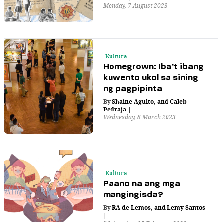
Monday, 7 August 2023
Kultura
Homegrown: Iba’t ibang
kuwento ukol sa sining
ng pagpipinta
By
Shaine Agulto
,
and
Caleb
Pedraja
|
Wednesday, 8 March 2023
Kultura
Paano na ang mga
mangingisda?
By
RA de Lemos
,
and
Lemy Santos
|