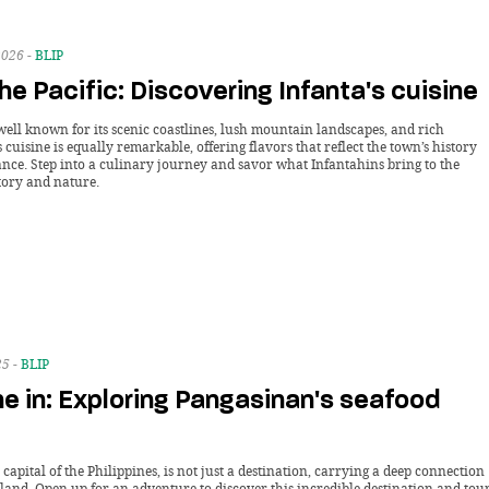
2026 -
BLIP
he Pacific: Discovering Infanta's cuisine
well known for its scenic coastlines, lush mountain landscapes, and rich
s cuisine is equally remarkable, offering flavors that reflect the town’s history
ce. Step into a culinary journey and savor what Infantahins bring to the
tory and nature.
25 -
BLIP
ine in: Exploring Pangasinan's seafood
 capital of the Philippines, is not just a destination, carrying a deep connection
 land. Open up for an adventure to discover this incredible destination and tou