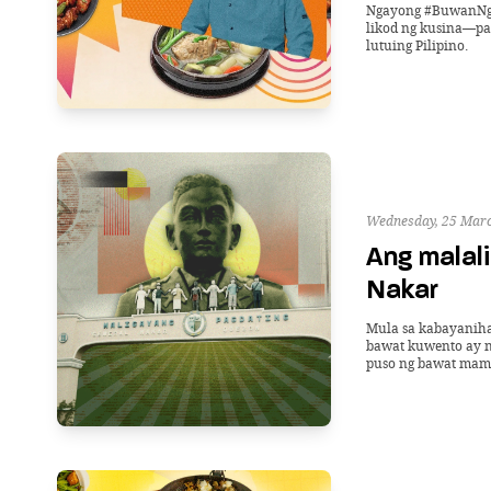
Ngayong #BuwanNgKa
likod ng kusina—pag
lutuing Pilipino.
Wednesday, 25 Marc
Ang malal
Nakar
Mula sa kabayaniha
bawat kuwento ay n
puso ng bawat ma