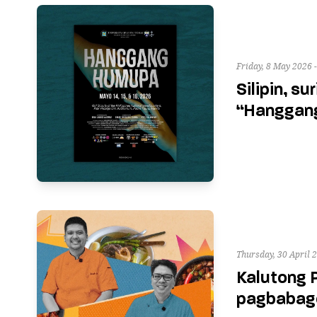
Friday, 8 May 2026 
Silipin, su
“Hanggan
Thursday, 30 April 
Kalutong P
pagbabag