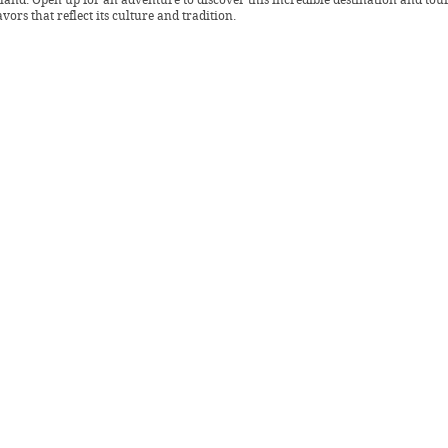
vors that reflect its culture and tradition.
er 2024 -
Profiles
anag sa likod ng rehas
lilikha ng mga PDL sa loob ng Dagupan City Jail, tila parang bituin sa gabing
 ang pag-asa at diwa ng pasko. Ang bawat parol ay sumasalamin ng
ahal, at pangarap na makapagsimula muli ang kanilang pamilya.