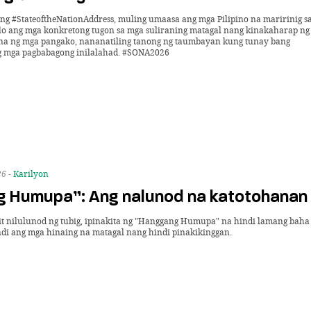
ng #StateoftheNationAddress, muling umaasa ang mga Pilipino na maririnig s
lo ang mga konkretong tugon sa mga suliraning matagal nang kinakaharap ng
itna ng mga pangako, nananatiling tanong ng taumbayan kung tunay bang
mga pagbabagong inilalahad. #SONA2026
26 -
Karilyon
 Humupa”: Ang nalunod na katotohanan
lit nilulunod ng tubig, ipinakita ng "Hanggang Humupa" na hindi lamang baha
 ang mga hinaing na matagal nang hindi pinakikinggan.