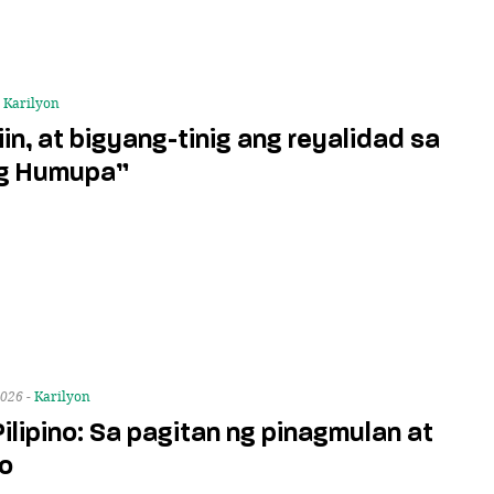
-
Karilyon
riin, at bigyang-tinig ang reyalidad sa
g Humupa”
2026 -
Karilyon
ilipino: Sa pagitan ng pinagmulan at
o