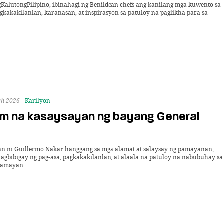
lutongPilipino, ibinahagi ng Benildean chefs ang kanilang mga kuwento sa
kakakilanlan, karanasan, at inspirasyon sa patuloy na paglikha para sa
h 2026 -
Karilyon
im na kasaysayan ng bayang General
n ni Guillermo Nakar hanggang sa mga alamat at salaysay ng pamayanan,
agbibigay ng pag-asa, pagkakakilanlan, at alaala na patuloy na nabubuhay sa
mamayan.