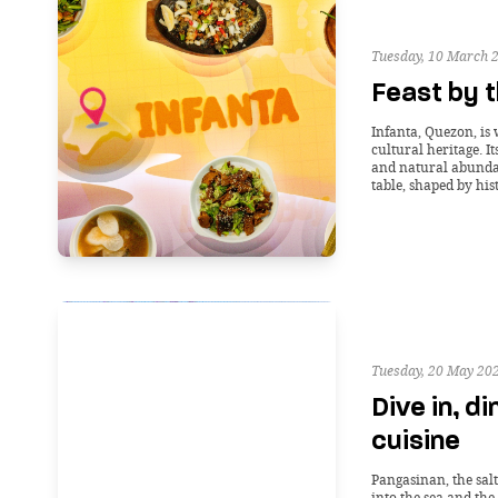
Tuesday, 10 March 
Feast by t
Infanta, Quezon, is 
cultural heritage. It
and natural abundan
table, shaped by his
Tuesday, 20 May 20
Dive in, d
cuisine
Pangasinan, the salt
into the sea and the