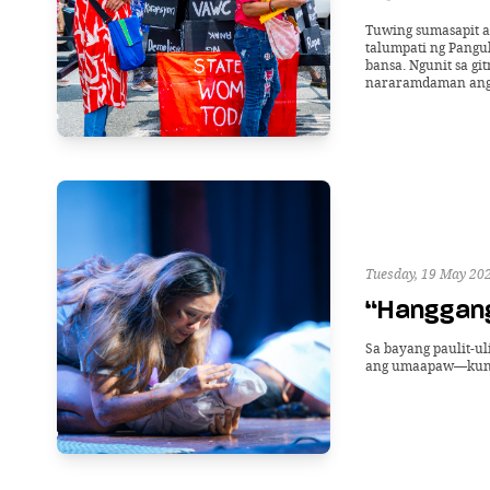
Tuwing sumasapit a
talumpati ng Pangu
bansa. Ngunit sa g
nararamdaman ang 
Tuesday, 19 May 20
“Hanggang
Sa bayang paulit-u
ang umaapaw—kundi