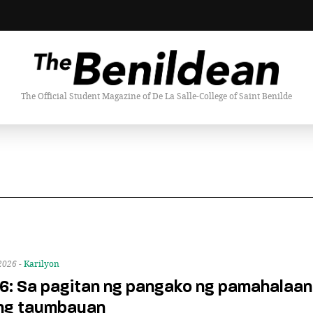
The Official Student Magazine of De La Salle-College of Saint Benilde
2026 -
Karilyon
: Sa pagitan ng pangako ng pamahalaan
ng taumbayan