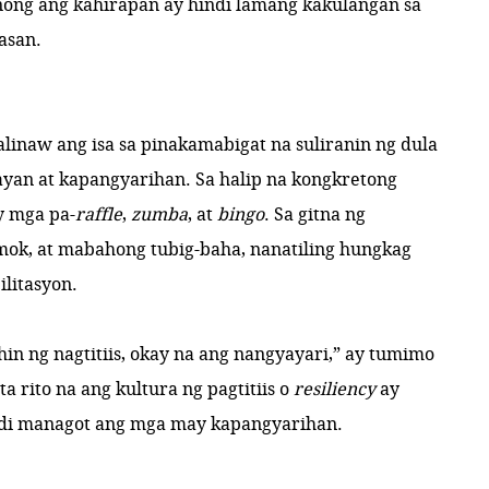
ong ang kahirapan ay hindi lamang kakulangan sa
kasan.
alinaw ang isa sa pinakamabigat na suliranin ng dula
n at kapangyarihan. Sa halip na kongkretong
y mga pa-
raffle
,
zumba
, at
bingo
. Sa gitna ng
ok, at mabahong tubig-baha, nanatiling hungkag
ilitasyon.
ihin ng nagtitiis, okay na ang nangyayari,” ay tumimo
ta rito na ang kultura ng pagtitiis o
resiliency
ay
ndi managot ang mga may kapangyarihan.