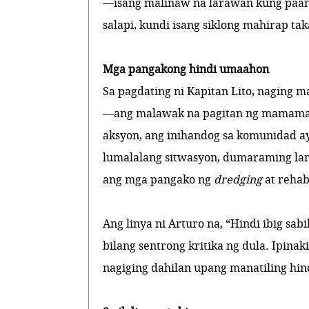
—isang malinaw na larawan kung paan
salapi, kundi isang siklong mahirap ta
Mga pangakong hindi umaahon
Sa pagdating ni Kapitan Lito, naging m
—ang malawak na pagitan ng mamamaya
aksyon, ang inihandog sa komunidad a
lumalalang sitwasyon, dumaraming lam
ang mga pangako ng
dredging
at rehab
Ang linya ni Arturo na, “Hindi ibig sab
bilang sentrong kritika ng dula. Ipinaki
nagiging dahilan upang manatiling hi