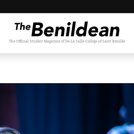
The Official Student Magazine of De La Salle-College of Saint Benilde