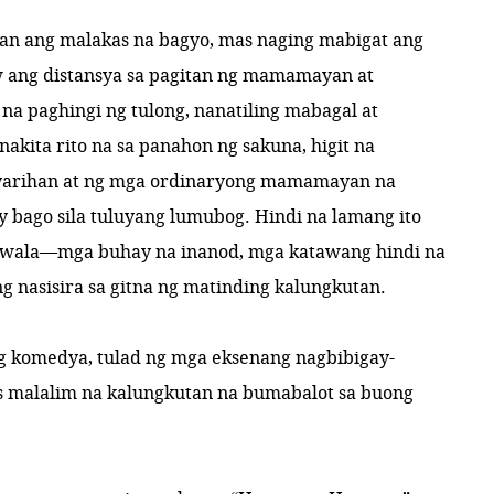
n ang malakas na bagyo, mas naging mabigat ang
w ang distansya sa pagitan ng mamamayan at
 na paghingi ng tulong, nanatiling mabagal at
akita rito na sa panahon ng sakuna, higit na
yarihan at ng mga ordinaryong mamamayan na
bago sila tuluyang lumubog. Hindi na lamang ito
awala—mga buhay na inanod, mga katawang hindi na
g nasisira sa gitna ng matinding kalungkutan.
ng komedya, tulad ng mga eksenang nagbibigay-
s malalim na kalungkutan na bumabalot sa buong