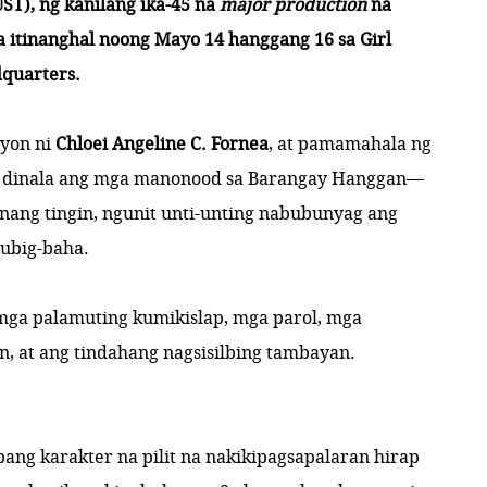
UST), ng kanilang ika-45 na
major production
na
itinanghal noong Mayo 14 hanggang 16 sa Girl
dquarters.
syon ni
Chloei Angeline C. Fornea
, at pamamahala ng
, dinala ang mga manonood sa Barangay Hanggan—
unang tingin, ngunit unti-unting nabubunyag ang
tubig-baha.
 mga palamuting kumikislap, mga parol, mga
 at ang tindahang nagsisilbing tambayan.
 ibang karakter na pilit na nakikipagsapalaran hirap