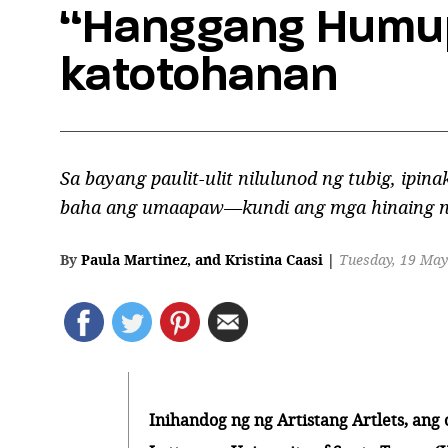
“Hanggang Humup
katotohanan
Sa bayang paulit-ulit nilulunod ng tubig, ip
baha ang umaapaw—kundi ang mga hinaing na
By
Paula Martinez
,
and
Kristina Caasi
|
Tuesday, 19 May
Inihandog ng ng Artistang Artlets, ang 