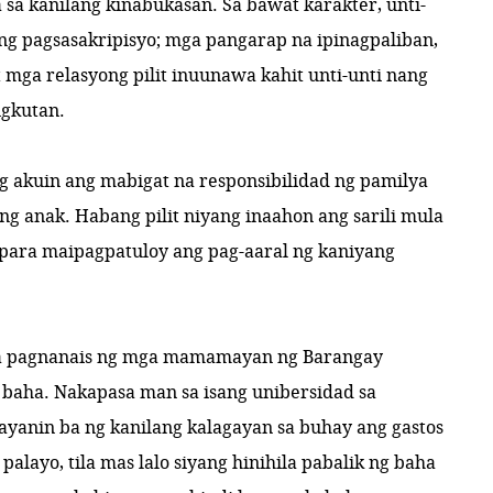
 sa kanilang kinabukasan. Sa bawat karakter, unti-
ng pagsasakripisyo; mga pangarap na ipinagpaliban,
t mga relasyong pilit inuunawa kahit unti-unti nang
ngkutan.
ng akuin ang mabigat na responsibilidad ng pamilya
g anak. Habang pilit niyang inaahon ang sarili mula
 para maipagpatuloy ang pag-aaral ng kaniyang
sa pagnanais ng mga mamamayan ng Barangay
 baha. Nakapasa man sa isang unibersidad sa
ayanin ba ng kanilang kalagayan sa buhay ang gastos
alayo, tila mas lalo siyang hinihila pabalik ng baha