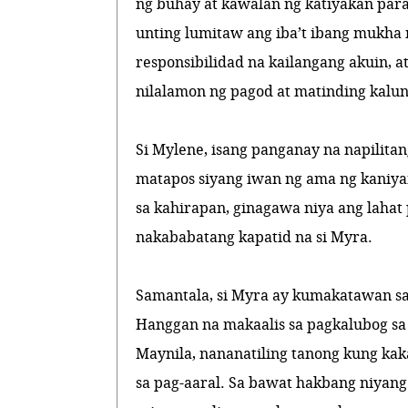
ng buhay at kawalan ng katiyakan para
unting lumitaw ang iba’t ibang mukha 
responsibilidad na kailangang akuin, a
nilalamon ng pagod at matinding kalu
Si Mylene, isang panganay na napilita
matapos siyang iwan ng ama ng kaniyan
sa kahirapan, ginagawa niya ang lahat
nakababatang kapatid na si Myra.
Samantala, si Myra ay kumakatawan 
Hanggan na makaalis sa pagkalubog sa
Maynila, nananatiling tanong kung kak
sa pag-aaral. Sa bawat hakbang niyang p