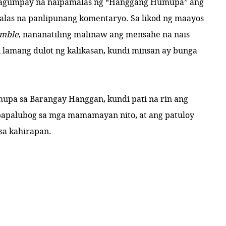
matagumpay na naipamalas ng “Hanggang Humupa” ang
alas na panlipunang komentaryo. Sa likod ng maayos
emble
, nananatiling malinaw ang mensahe na nais
 lamang dulot ng kalikasan, kundi minsan ay bunga
upa sa Barangay Hanggan, kundi pati na rin ang
gpapalubog sa mga mamamayan nito, at ang patuloy
sa kahirapan.