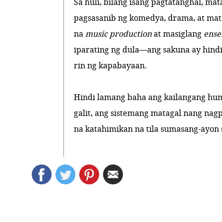
Sa huli, bilang isang pagtatanghal, 
pagsasanib ng komedya, drama, at mat
na
music production
at masiglang
ens
iparating ng dula—ang sakuna ay hindi
rin ng kapabayaan.
Hindi lamang baha ang kailangang hum
galit, ang sistemang matagal nang na
na katahimikan na tila sumasang-ayon 