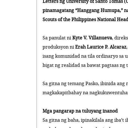
Letters ng University of Santo Tomas (
pinamagatang “Hanggang Humupa,” na 
Scouts of the Philippines National Hea
Sa panulat ni
Kyte V. Villanueva
, direk
produksyon ni
Erah Laurice P. Alcaraz
isang komunidad na tila ordinaryo sa 
bigat ng realidad sa bawat pagtaas ng 
Sa gitna ng temang Pasko, ibinida ang
magkakapitbahay na nagkukuwentuhan,
Mga pangarap na tuluyang inanod
Sa gitna ng baha, ipinakilala ang iba’t