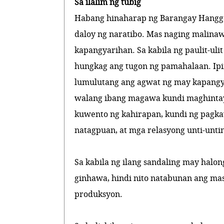
Sa ilalim ng tubig
Habang hinaharap ng Barangay Hangga
daloy ng naratibo. Mas naging malina
kapangyarihan. Sa kabila ng paulit-ulit
hungkag ang tugon ng pamahalaan. Ipin
lumulutang ang agwat ng may kapang
walang ibang magawa kundi maghintay 
kuwento ng kahirapan, kundi ng pagk
natagpuan, at mga relasyong unti-untin
Sa kabila ng ilang sandaling may halo
ginhawa, hindi nito natabunan ang ma
produksyon.