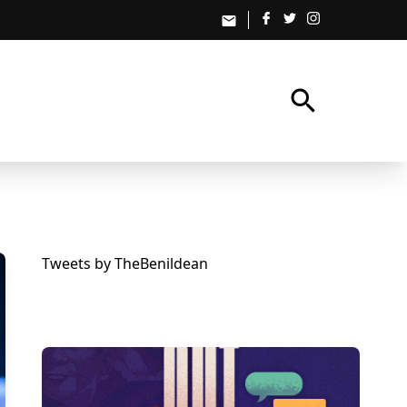
email
search
Tweets by TheBenildean