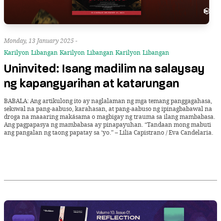
Monday, 13 January 2025 -
Karilyon
Libangan
Karilyon
Libangan
Karilyon
Libangan
Uninvited: Isang madilim na salaysay
ng kapangyarihan at katarungan
BABALA: Ang artikulong ito ay naglalaman ng mga temang panggagahasa,
sekswal na pang-aabuso, karahasan, at pang-aabuso ng ipinagbabawal na
droga na maaaring makásama o magbigay ng trauma sa ilang mambabasa.
Ang pagpapasya ng mambabasa ay pinapayuhan. “Tandaan mong mabuti
ang pangalan ng taong papatay sa ‘yo.” – Lilia Capistrano / Eva Candelaria.