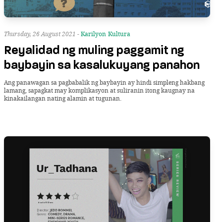
Thursday, 26 August 2021 -
Karilyon
Kultura
Reyalidad ng muling paggamit ng
baybayin sa kasalukuyang panahon
Ang panawagan sa pagbabalik ng baybayin ay hindi simpleng hakbang
lamang, sapagkat may komplikasyon at suliranin itong kaugnay na
kinakailangan nating alamin at tugunan.