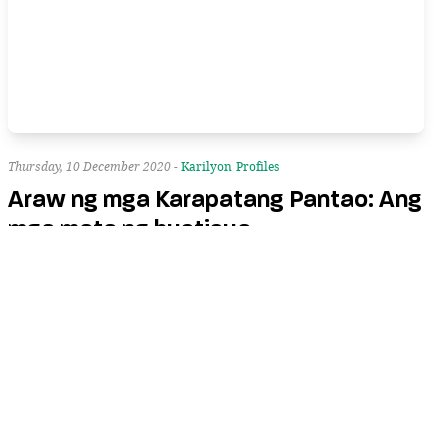
Thursday, 10 December 2020 -
Karilyon
Profiles
Araw ng mga Karapatang Pantao: Ang
mga mata ng hustisya
Sa kabila ng kaguluhan at pagkabahala, ang tatag at paniniwala ay
mananatili pa rin sa mga naghahangad ng pagbabago.